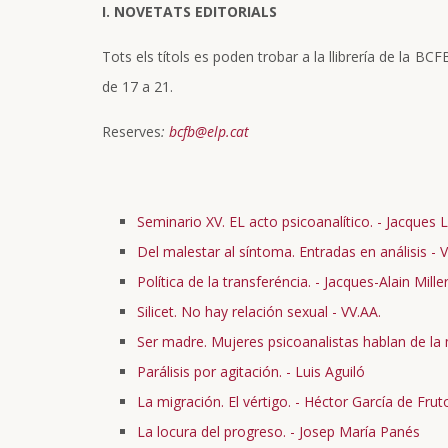
I. NOVETATS EDITORIALS
Tots els títols es poden trobar a la llibrería de la BC
de 17 a 21.
Reserves
:
bcfb@elp.cat
Seminario XV. EL acto psicoanalítico. - Jacques 
Del malestar al síntoma. Entradas en análisis
- 
Política de la transferéncia. - Jacques-Alain Mille
S
ilicet. No hay relación sexual - VV.AA.
Ser madre. Mujeres psicoanalistas hablan de la
Parálisis por agitación. - Luis Aguiló
La migración. El vértigo. - Héctor García de Frut
La locura del progreso. - Josep María Panés