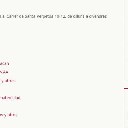
FB al Carrer de Santa Perpètua 10-12, de dilluns a divendres
Lacan
VV.AA
r y otros
 maternidad
os y otros