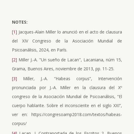
NOTES:
[1]
Jacques-Alain Miller lo anunció en el acto de clausura
del XIV Congreso de la Asociación Mundial de
Psicoanálisis, 2024, en París.
[2]
Miller J.-A. "Un sueño de Lacan", Lacaniana, núm 15,
Grama, Buenos Aires, noviembre de 2013, pp. 11-25.
[3]
Miller, J.-A. “Habeas corpus”, Intervención
pronunciada por J.-A. Miller en la clausura del Xº
congreso de la Asociación Mundial de Psicoanálisis, “El
cuerpo hablante. Sobre el inconsciente en el siglo XXI”,
ver en: https://congresoamp2018.com/textos/habeas-
corpus/
[4]
Lacan, J. Contraportada de los Escritos 2, Buenos