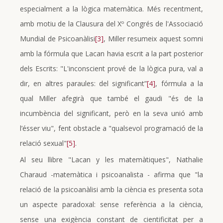
especialment a la lògica matemàtica. Més recentment,
amb motiu de la Clausura del Xº Congrés de l'Associació
Mundial de Psicoanàlisi
[3]
, Miller resumeix aquest somni
amb la fórmula que Lacan havia escrit a la part posterior
dels Escrits: "L'inconscient prové de la lògica pura, val a
dir, en altres paraules: del significant”
[4]
, fórmula a la
qual Miller afegirà que també el gaudi "és de la
incumbència del significant, però en la seva unió amb
l’ésser viu", fent obstacle a "qualsevol programació de la
relació sexual"
[5]
.
Al seu llibre "Lacan y les matemàtiques", Nathalie
Charaud -matemàtica i psicoanalista - afirma que "la
relació de la psicoanàlisi amb la ciència es presenta sota
un aspecte paradoxal: sense referència a la ciència,
sense una exigència constant de cientificitat per a