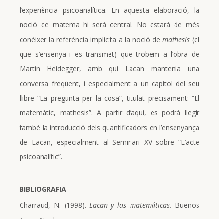
l’experiència psicoanalítica. En aquesta elaboració, la
noció de matema hi serà central. No estarà de més
conèixer la referència implícita a la noció de
mathesis
(el
que s’ensenya i es transmet) que trobem a l’obra de
Martin Heidegger, amb qui Lacan mantenia una
conversa freqüent, i especialment a un capítol del seu
llibre “La pregunta per la cosa”, titulat precisament: “El
matemàtic, mathesis”. A partir d’aquí, es podrà llegir
també la introducció dels quantificadors en l’ensenyança
de Lacan, especialment al Seminari XV sobre “L’acte
psicoanalític”.
BIBLIOGRAFIA
Charraud, N. (1998).
Lacan y las matemáticas.
Buenos