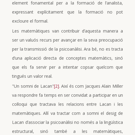
element fonamental per a la formació de l’analista,
expressant explícitament que la formació no pot
excloure el formal.
Les matemàtiques van contribuir d’aquesta manera a
ser un valuós recurs per avançar en la seva preocupació
per la transmissió de la psicoanàlisi. Ara bé, no es tracta
d’una aplicació directa de conceptes matemàtics, sinó
que els fa servir per a intentar copsar quelcom que
tingués un valor real.
"Un somni de Lacan"
[2]
. Així és com Jacques Alain Miller
va respondre fa temps en ser convidat a participar en un
col·loqui que tractava les relacions entre Lacan i les
matemàtiques. Allí va tractar com a somni el desig de
Lacan d’associar la psicoanàlisi no només a la lingüística
estructural, sinó també a les matemàtiques,