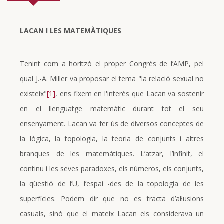
LACAN I LES MATEMÀTIQUES
Tenint com a horitzó el proper Congrés de l’AMP, pel
qual J.-A. Miller va proposar el tema "la relació sexual no
existeix"
[1]
, ens fixem en l'interès que Lacan va sostenir
en el llenguatge matemàtic durant tot el seu
ensenyament. Lacan va fer ús de diversos conceptes de
la lògica, la topologia, la teoria de conjunts i altres
branques de les matemàtiques. L’atzar, l’infinit, el
continu i les seves paradoxes, els números, els conjunts,
la qüestió de l’U, l’espai -des de la topologia de les
superfícies. Podem dir que no es tracta d’al·lusions
casuals, sinó que el mateix Lacan els considerava un