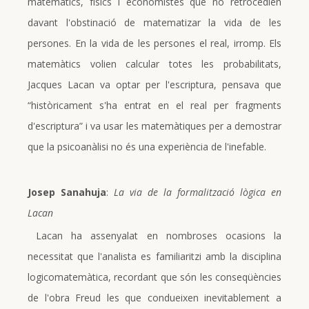
matemàtics, físics i economistes que no retrocedien
davant l'obstinació de matematizar la vida de les
persones. En la vida de les persones el real, irromp. Els
matemàtics volien calcular totes les probabilitats,
Jacques Lacan va optar per l'escriptura, pensava que
“històricament s'ha entrat en el real per fragments
d'escriptura” i va usar les matemàtiques per a demostrar
que la psicoanàlisi no és una experiència de l'inefable.
Josep Sanahuja
:
La via de la formalització lògica en
Lacan
Lacan ha assenyalat en nombroses ocasions la
necessitat que l'analista es familiaritzi amb la disciplina
logicomatemàtica, recordant que són les conseqüències
de l'obra Freud les que condueixen inevitablement a