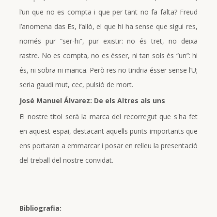
l’un que no es compta i que per tant no fa falta? Freud
l’anomena das Es, l’allò, el que hi ha sense que sigui res,
només pur “ser-hi”, pur existir: no és tret, no deixa
rastre. No es compta, no es ésser, ni tan sols és “un”: hi
és, ni sobra ni manca. Però res no tindria ésser sense l’U;
seria gaudi mut, cec, pulsió de mort.
José Manuel Álvarez: De els Altres als uns
El nostre títol serà la marca del recorregut que s'ha fet
en aquest espai, destacant aquells punts importants que
ens portaran a emmarcar i posar en relleu la presentació
del treball del nostre convidat.
Bibliografia: