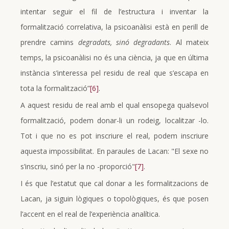
intentar seguir el fil de l’estructura i inventar la
formalització correlativa, la psicoanàlisi està en perill de
prendre camins
degradats, sinó degradants
. Al mateix
temps, la psicoanàlisi no és una ciència, ja que en última
instància s’interessa pel residu de real que s’escapa en
tota la formalització”
[6]
.
A aquest residu de real amb el qual ensopega qualsevol
formalització, podem donar-li un rodeig, localitzar -lo.
Tot i que no es pot inscriure el real, podem inscriure
aquesta impossibilitat. En paraules de Lacan: "El sexe no
s’inscriu, sinó per la no -proporció"
[7]
.
I és que l’estatut que cal donar a les formalitzacions de
Lacan, ja siguin lògiques o topològiques, és que posen
l’accent en el real de l’experiència analítica.