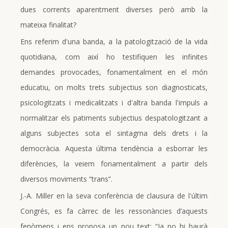
dues corrents aparentment diverses però amb la
mateixa finalitat?
Ens referim d'una banda, a la patologització de la vida
quotidiana, com així ho testifiquen les infinites
demandes provocades, fonamentalment en el món
educatiu, on molts trets subjectius son diagnosticats,
psicologitzats i medicalitzats i d'altra banda l'impuls a
normalitzar els patiments subjectius despatologitzant a
alguns subjectes sota el sintagma dels drets i la
democràcia. Aquesta última tendència a esborrar les
diferències, la veiem fonamentalment a partir dels
diversos moviments “trans”.
J.-A. Miller en la seva conferència de clausura de l'últim
Congrés, es fa càrrec de les ressonàncies d’aquests
fenòmens i ens proposa un nou text: “Ja no hi haurà