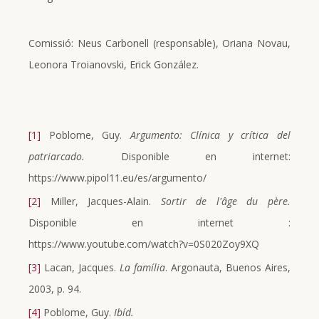
Comissió: Neus Carbonell (responsable), Oriana Novau,
Leonora Troianovski, Erick González.
[1]
Poblome, Guy.
Argumento: Clínica y crítica del
patriarcado.
Disponible en internet:
https://www.pipol11.eu/es/argumento/
[2]
Miller, Jacques-Alain.
Sortir de l'âge du père.
Disponible en internet :
https://www.youtube.com/watch?v=0S020Zoy9XQ
[3]
Lacan, Jacques.
La família
. Argonauta, Buenos Aires,
2003, p. 94.
[4]
Poblome, Guy.
Ibíd.