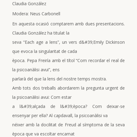
Claudia González
Modera: Neus Carbonell
En aquesta ocasió comptarem amb dues presentacions.
Claudia González ha titulat la
seva “Each age a lens”, un vers d&#39;Emily Dickinson
que evoca la singularitat de cada
època. Pepa Freiría amb el títol “Com recordar el real de
la psicoanàlisi avui”, ens
parlarà del que la lens del nostre temps mostra.
Amb tots dos treballs abordarem la pregunta urgent de
la psicoanàlisi avui: Com estar
a l&#39;alçada de l&#39;època? Com deixar-se
ensenyar per ella? Al capdavall, la psicoanàlisi va
néixer amb la docilitat de Freud al símptoma de la seva
època que va escoltar encarnat