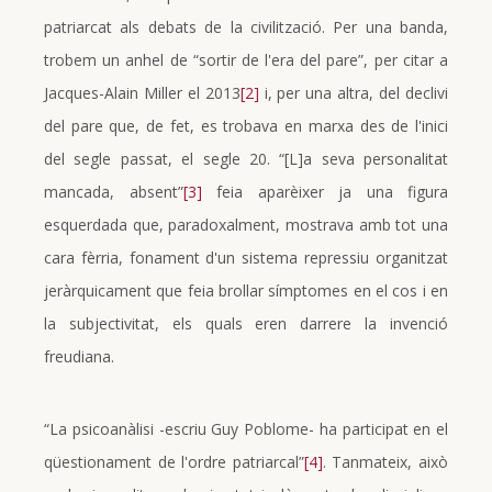
patriarcat als debats de la civilització. Per una banda,
trobem un anhel de “sortir de l'era del pare”, per citar a
Jacques-Alain Miller el 2013
[2]
i, per una altra, del declivi
del pare que, de fet, es trobava en marxa des de l'inici
del segle passat, el segle 20. “[L]a seva personalitat
mancada, absent”
[3]
feia aparèixer ja una figura
esquerdada que, paradoxalment, mostrava amb tot una
cara fèrria, fonament d'un sistema repressiu organitzat
jeràrquicament que feia brollar símptomes en el cos i en
la subjectivitat, els quals eren darrere la invenció
freudiana.
“La psicoanàlisi -escriu Guy Poblome- ha participat en el
qüestionament de l'ordre patriarcal”
[4]
. Tanmateix, això