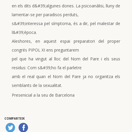
en els dits d&#39;algunes dones. La psicoanàlisi, lluny de
lamentar-se per paradisos perduts,
s&#39;interessa pel símptoma, és a dir, pel malestar de
l&#39;època.
Aleshores, en aquest espai preparatori del proper
congrés PIPOL XI ens preguntarem
pel que ha vingut al lloc del Nom del Pare i els seus
residus: Com s&#39;ho fa el parletre
amb el real quan el Nom del Pare ja no organitza els
semblants de la sexualitat.
Presenicial a la seu de Barcelona
COMPARTEIX