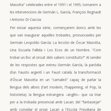
Masotta” celebrades entre el 1991 i el 1995, tornarem a
les intervencions de Germán L. García, François Regnault
i Antonio Di Ciaccia.
Per iniciar aquesta sèrie, començarem doncs amb les
que van inaugurar aquelles trobades, pronunciades per
Germán Leopoldo García: La lección de Óscar Masotta,
Una Escuela Fallida i Los Ecos de un Nombre. “Com
trobar un lloc al circuit dels sabers constituïts?” Al sender
de les respostes que extreu Germán García, la paròdia
d’un Fausto argentí i un Faust català; la transformació
d'Óscar Masotta en un “camaleó” capaç de parlar la
llengua dels altres (l'art modern, l'happening, el Pop, la
historieta); la llengua estrangera –anglès– que va triar
per a la trobada presencial amb Lacan; del “fantasiejar”
amb convidar el propi Lacan a l'Escola Freudiana de