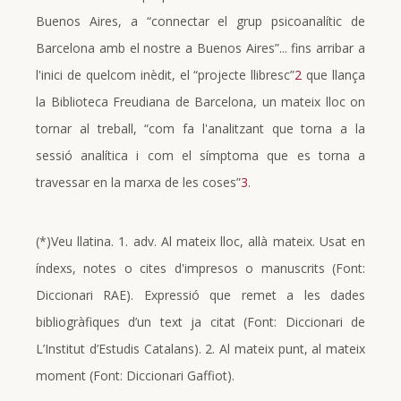
Buenos Aires, a “connectar el grup psicoanalític de
Barcelona amb el nostre a Buenos Aires”... fins arribar a
l'inici de quelcom inèdit, el “projecte llibresc”
2
que llança
la Biblioteca Freudiana de Barcelona, un mateix lloc on
tornar al treball, “com fa l'analitzant que torna a la
sessió analítica i com el símptoma que es torna a
travessar en la marxa de les coses”
3
.
(*)Veu llatina. 1. adv. Al mateix lloc, allà mateix. Usat en
índexs, notes o cites d'impresos o manuscrits (Font:
Diccionari RAE). Expressió que remet a les dades
bibliogràfiques d’un text ja citat (Font: Diccionari de
L’Institut d’Estudis Catalans). 2. Al mateix punt, al mateix
moment (Font: Diccionari Gaffiot).