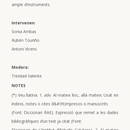
ample d’instruments.
Intervenen
:
Sonia Arribas
Rubén Touriño
Antoni Vicens
Modera:
Trinidad Valente
NOTES
(*) Veu llatina. 1. adv. Al mateix lloc, allà mateix. Usat en
índexs, notes o cites d&#39;impresos o manuscrits
(Font: Diccionari RAE). Expressió que remet a les dades
bibliogràfiques d’un text ja citat (Font:
Diccionari de L’Institut d’Estudis Catalans). 2. Al mateix