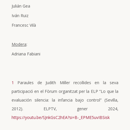
Julián Gea
Iván Ruiz
Francesc Vilà
Modera
:
Adriana Fabiani
1
Paraules de Judith Miller recollides en la seva
participació en el Fòrum organitzat per la ELP “Lo que la
evaluación silencia: la infancia bajo control” (Sevilla,
2012). ELPTV, gener 2024,
https://youtu.be/SJnkGsC2hEA?si=B-_EPME5uvIBSisk