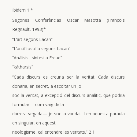
Ibidem 1 *
Segones Conferèncias Oscar Masotta (François
Regnault, 1993)*
“L’art segons Lacan”
“L’antifilosofía segons Lacan”
“Anàlisis i síntesi a Freud”
“kátharsis”
“Cada discurs es creuria ser la veritat. Cada discurs
donaria, en secret, a escoltar un jo
soc la veritat, a excepció del discurs analític, que podria
formular —com vaig dir la
darrera vegada— jo soc la varidat. I en aquesta paraula
en singular, en aquest
neologisme, cal entendre les veritats.” 2 1