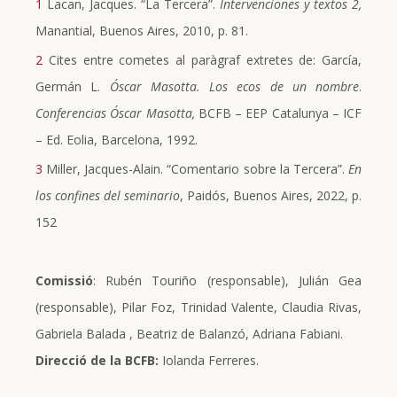
1
Lacan, Jacques. “La Tercera”.
Intervenciones y textos 2,
Manantial, Buenos Aires, 2010, p. 81.
2
Cites entre cometes al paràgraf extretes de: García,
Germán L.
Óscar Masotta. Los ecos de un nombre
.
Conferencias Óscar Masotta,
BCFB – EEP Catalunya – ICF
– Ed. Eolia, Barcelona, 1992.
3
Miller, Jacques-Alain. “Comentario sobre la Tercera”.
En
los confines del seminario
, Paidós, Buenos Aires, 2022, p.
152
Comissió
: Rubén Touriño (responsable), Julián Gea
(responsable), Pilar Foz, Trinidad Valente, Claudia Rivas,
Gabriela Balada , Beatriz de Balanzó, Adriana Fabiani.
Direcció de la BCFB:
Iolanda Ferreres.