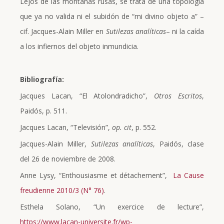
Lejos de las montañas rusas, se trata de una topología
que ya no valida ni el subidón de “mi divino objeto a” –
cif. Jacques-Alain Miller en
Sutilezas analíticas
– ni la caída
a los infiernos del objeto inmundicia.
Bibliografía:
Jacques Lacan, “El Atolondradicho”,
Otros Escritos
,
Paidós, p. 511.
Jacques Lacan, “Televisión”,
op. cit
, p. 552.
Jacques-Alain Miller,
Sutilezas analíticas
, Paidós, clase
del 26 de noviembre de 2008.
Anne Lysy, “Enthousiasme et détachement”,
La Cause
freudienne
2010/3 (N° 76)
.
Esthela Solano, “Un exercice de lecture”,
https://www.lacan-universite.fr/wp-