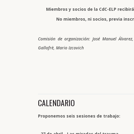
Miembros y socios de la CdC-ELP recibirá
No miembros, ni socios, previa inscr
Comisión de organización:
José Manuel Álvarez,
Gallofrè, Mario Izcovich
CALENDARIO
Proponemos seis sesiones de trabajo:
-
27 de abril - Las miradas del trauma