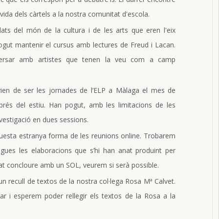
 vida dels càrtels a la nostra comunitat d'escola.
ts del món de la cultura i de les arts que eren l'eix
pogut mantenir el cursus amb lectures de Freud i Lacan.
versar amb artistes que tenen la veu com a camp
vien de ser les jornades de l’ELP a Màlaga el mes de
rés del estiu. Han pogut, amb les limitacions de les
vestigació en dues sessions.
aquesta estranya forma de les reunions online. Trobarem
egues les elaboracions que s’hi han anat produint per
at concloure amb un SOL, veurem si serà possible.
n recull de textos de la nostra col·lega Rosa Mª Calvet.
ar i esperem poder rellegir els textos de la Rosa a la