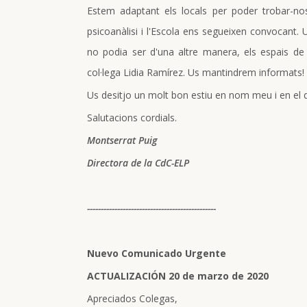
Estem adaptant els locals per poder trobar-nos 
psicoanàlisi i l'Escola ens segueixen convocant
no podia ser d'una altre manera, els espais d
col·lega Lidia Ramírez. Us mantindrem informats!
Us desitjo un molt bon estiu en nom meu i en el de
Salutacions cordials.
Montserrat Puig
Directora de la CdC-ELP
-----------------------------------------------
Nuevo Comunicado Urgente
ACTUALIZACIÓN 20 de marzo de 2020
Apreciados Colegas,