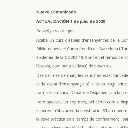
Nuevo Comunicado
ACTUALIZACIÓN 1 de julio de 2020
Benvolguts col·legues,
Acaba un curs d'espais d'ensenyances de la Comu
Biblioteques del Camp freudià de Barcelona i Tarr
epidèmia de la COVID-19. Som en el temps de com
l'Escola, com per a cadascú de nosaltres.
Des del mes de març les seus han estat tancades.
cada espai d'ensenyança té la seva singularita
forma telemàtica. Debatrem l’experiència a la prop
Hem apostat, un cop mes, pel càrtel com a dispo
esperem n’afavoreixi la constitució. S'han obert n
la seva pràctica en el temps de confinament i pan
a la seva investigació. L'Escola els hi donarà el l