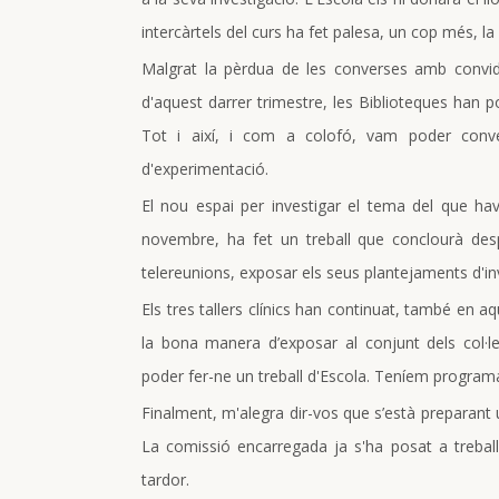
intercàrtels del curs ha fet palesa, un cop més, la
Malgrat la pèrdua de les converses amb convida
d'aquest darrer trimestre, les Biblioteques han 
Tot i així, i com a colofó, vam poder con
d'experimentació.
El nou espai per investigar el tema del que ha
novembre, ha fet un treball que conclourà desp
telereunions, exposar els seus plantejaments d'in
Els tres tallers clínics han continuat, també en 
la bona manera d’exposar al conjunt dels col·l
poder fer-ne un treball d'Escola. Teníem program
Finalment, m'alegra dir-vos que s’està preparant u
La comissió encarregada ja s'ha posat a treball
tardor.