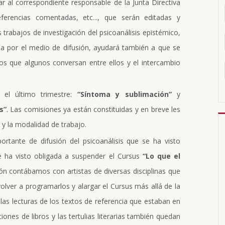
iar al correspondiente responsable de la Junta Directiva
referencias comentadas, etc..., que serán editadas y
os trabajos de investigación del psicoanálisis epistémico,
rida por el medio de difusión, ayudará también a que se
s que algunos conversan entre ellos y el intercambio
el último trimestre:
“Síntoma y sublimación”
y
s”
. Las comisiones ya están constituidas y en breve les
a y la modalidad de trabajo.
rtante de difusión del psicoanálisis que se ha visto
e ha visto obligada a suspender el Cursus
“Lo que el
ción contábamos con artistas de diversas disciplinas que
lver a programarlos y alargar el Cursus más allá de la
as lecturas de los textos de referencia que estaban en
iones de libros y las tertulias literarias también quedan