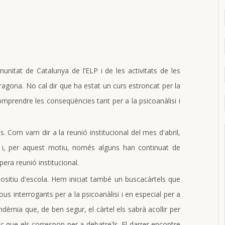
nitat de Catalunya de l’ELP i de les activitats de les
agona. No cal dir que ha estat un curs estroncat per la
prendre les conseqüències tant per a la psicoanàlisi i
 Com vam dir a la reunió institucional del mes d'abril,
t i, per aquest motiu, només alguns han continuat de
era reunió institucional.
sitiu d'escola. Hem iniciat també un buscacàrtels que
ous interrogants per a la psicoanàlisi i en especial per a
dèmia que, de ben segur, el càrtel els sabrà acollir per
loc que els correspon per a debatre'ls. El darrer encontre