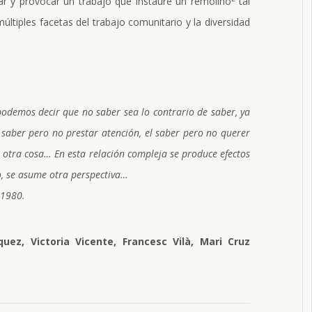
ar y provocar un trabajo que instaure un remolino
tal
tiples facetas del trabajo comunitario y la diversidad
o podemos decir que no saber sea lo contrario de saber, ya
 saber pero no prestar atención, el saber pero no querer
n otra cosa… En esta relación compleja se produce efectos
, se asume otra perspectiva…
 1980.
quez, Victoria Vicente, Francesc Vilà, Mari Cruz