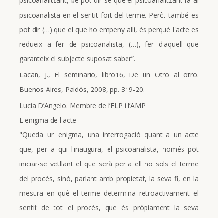
psicoanalitzant, bé pot dir-se que el psicoanalitzant fa al
psicoanalista en el sentit fort del terme. Però, també es
pot dir (…) que el que ho empeny allí, és perquè l'acte es
redueix a fer de psicoanalista, (…), fer d'aquell que
garanteix el subjecte suposat saber”.
Lacan, J., El seminario, libro16, De un Otro al otro.
Buenos Aires, Paidós, 2008, pp. 319-20.
Lucía D’Angelo. Membre de l’ELP i l’AMP
L'enigma de l'acte
"Queda un enigma, una interrogació quant a un acte
que, per a qui l'inaugura, el psicoanalista, només pot
iniciar-se vetllant el que serà per a ell no sols el terme
del procés, sinó, parlant amb propietat, la seva fi, en la
mesura en què el terme determina retroactivament el
sentit de tot el procés, que és pròpiament la seva