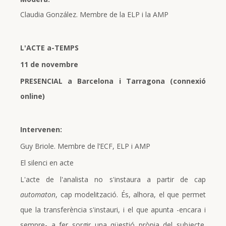
Claudia González. Membre de la ELP i la AMP
L'ACTE a-TEMPS
11 de novembre
PRESENCIAL a Barcelona i Tarragona (connexió
online)
Intervenen:
Guy Briole. Membre de l’ECF, ELP i AMP
El silenci en acte
L'acte de l'analista no s'instaura a partir de cap
automaton
, cap modelització. És, alhora, el que permet
que la transferència s'instauri, i el que apunta -encara i
sempre- a fer sorgir una qüestió pròpia del subjecte.